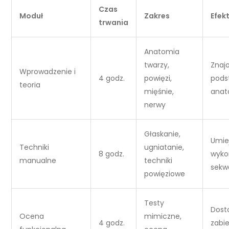
Czas
Moduł
Zakres
Efek
trwania
Anatomia
twarzy,
Znaj
Wprowadzenie i
4 godz.
powięzi,
pods
teoria
mięśnie,
anat
nerwy
Głaskanie,
Umie
Techniki
ugniatanie,
8 godz.
wyko
manualne
techniki
sekw
powięziowe
Testy
Dost
Ocena
mimiczne,
4 godz.
zabi