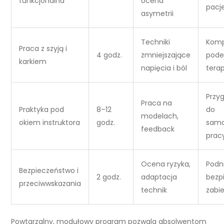
funkcjonalna
ocena
pacj
asymetrii
Techniki
Komp
Praca z szyją i
4 godz.
zmniejszające
pode
karkiem
napięcia i ból
tera
Przy
Praca na
Praktyka pod
8–12
do
modelach,
okiem instruktora
godz.
samo
feedback
prac
Ocena ryzyka,
Podn
Bezpieczeństwo i
2 godz.
adaptacja
bezp
przeciwwskazania
technik
zabi
Powtarzalny, modułowy program pozwala absolwentom