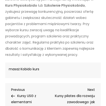
Kurs Physiokobido
lub
Szkolenie Physiokobido
,
zyskujesz przewagę konkurencyjną, poszerzasz ofertę
gabinetu i zwiększasz skuteczność działań wobec
pacjentów z problemami mięśniowymi twarzy. Przy
wyborze kursu zwracaj uwagę na kwalifikacje
prowadzących, program szkolenia oraz praktyczny
charakter zajęć. Regularna praktyka po szkoleniu oraz
dbałość o komunikację z klientem zapewnią najlepsze
rezultaty i satysfakcję z wykonywanej pracy.
masaż Kobido kurs
Nawigacja
Previous
Next
Previous
Next
Post
Post
Kursy USG z
Kursy pilates dla rozwoju
wpisu
elementami
zawodowego: jak