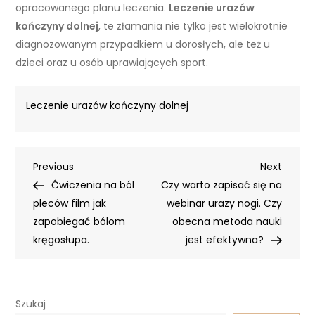
opracowanego planu leczenia.
Leczenie urazów
kończyny dolnej
, te złamania nie tylko jest wielokrotnie
diagnozowanym przypadkiem u dorosłych, ale też u
dzieci oraz u osób uprawiających sport.
Leczenie urazów kończyny dolnej
Nawigacja
Previous
Next
Previous
Next
Post
Post
Ćwiczenia na ból
Czy warto zapisać się na
wpisu
pleców film jak
webinar urazy nogi. Czy
zapobiegać bólom
obecna metoda nauki
kręgosłupa.
jest efektywna?
Szukaj