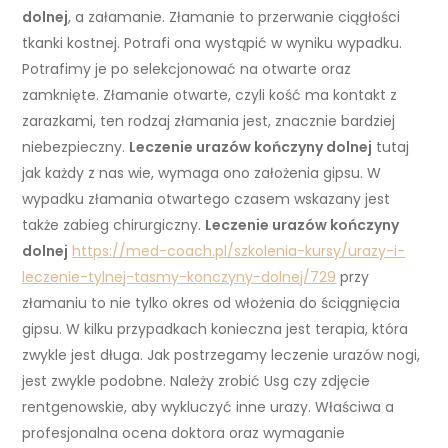
dolnej
, a załamanie. Złamanie to przerwanie ciągłości
tkanki kostnej. Potrafi ona wystąpić w wyniku wypadku.
Potrafimy je po selekcjonować na otwarte oraz
zamknięte. Złamanie otwarte, czyli kość ma kontakt z
zarazkami, ten rodzaj złamania jest, znacznie bardziej
niebezpieczny.
Leczenie urazów kończyny dolnej
tutaj
jak każdy z nas wie, wymaga ono założenia gipsu. W
wypadku złamania otwartego czasem wskazany jest
także zabieg chirurgiczny.
Leczenie urazów kończyny
dolnej
https://med-coach.pl/szkolenia-kursy/urazy-i-
leczenie-tylnej-tasmy-konczyny-dolnej/729
przy
złamaniu to nie tylko okres od włożenia do ściągnięcia
gipsu. W kilku przypadkach konieczna jest terapia, która
zwykle jest długa. Jak postrzegamy leczenie urazów nogi,
jest zwykle podobne. Należy zrobić Usg czy zdjęcie
rentgenowskie, aby wykluczyć inne urazy. Właściwa a
profesjonalna ocena doktora oraz wymaganie