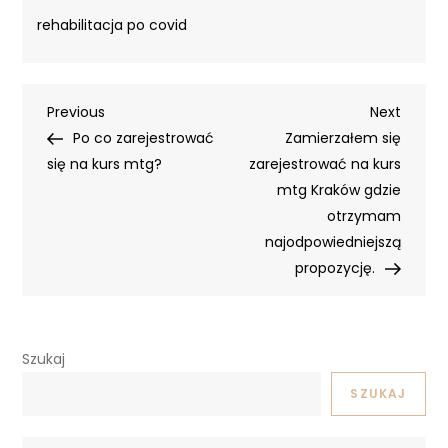
rehabilitacja po covid
Nawigacja
Previous
Next
Previous
Next
Post
Post
Po co zarejestrować
Zamierzałem się
wpisu
się na kurs mtg?
zarejestrować na kurs
mtg Kraków gdzie
otrzymam
najodpowiedniejszą
propozycję.
Szukaj
SZUKAJ