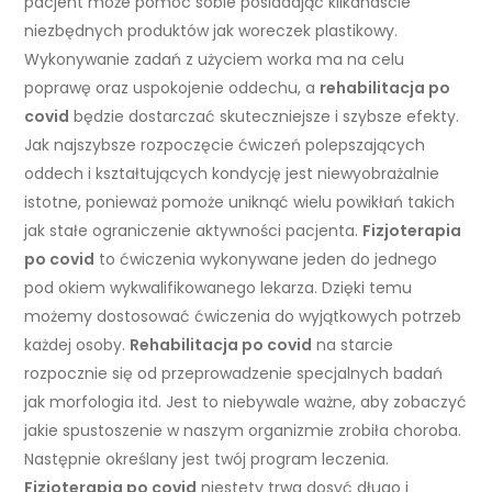
pacjent może pomóc sobie posiadając kilkanascie
niezbędnych produktów jak woreczek plastikowy.
Wykonywanie zadań z użyciem worka ma na celu
poprawę oraz uspokojenie oddechu, a
rehabilitacja po
covid
będzie dostarczać skuteczniejsze i szybsze efekty.
Jak najszybsze rozpoczęcie ćwiczeń polepszających
oddech i kształtujących kondycję jest niewyobrażalnie
istotne, ponieważ pomoże uniknąć wielu powikłań takich
jak stałe ograniczenie aktywności pacjenta.
Fizjoterapia
po covid
to ćwiczenia wykonywane jeden do jednego
pod okiem wykwalifikowanego lekarza. Dzięki temu
możemy dostosować ćwiczenia do wyjątkowych potrzeb
każdej osoby.
Rehabilitacja po covid
na starcie
rozpocznie się od przeprowadzenie specjalnych badań
jak morfologia itd. Jest to niebywale ważne, aby zobaczyć
jakie spustoszenie w naszym organizmie zrobiła choroba.
Następnie określany jest twój program leczenia.
Fizjoterapia po covid
niestety trwa dosyć długo i