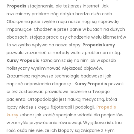
Propedis
stacjonarnie, ale też przez internet. Jak
rozumiemy problem nóg dotyka bardzo dużo osób.
Obciążenia jakie zwykle maja nasze nogi są naprawdę
imponujące. Chodzenie przez panie w butach na dużych
obcasach, stojąca praca czy chodzenie wielu kilometrów
to wszystko wpływa na nasze stopy.
Propedis kursy
pozwala zrozumieć ci metody walki z problemami nóg.
Kursy Propedis
zaznajomisz się na nim jak w sposób
holistyczny wyeliminować większość objawów.
Zrozumiesz najnowsze technologie badawcze i jak
napisać odpowiednia diagnozę .
Kursy Propedis
pozwoli
ci też zastosować prawidłowe leczenie u Twojego
pacjenta. Ortopodologia jest nauką medyczną, która
łączy wiedzę z kręgu fizjoterapii i podologii.
Propedis
kursy
zobacz jak zrobić specjalne wkładki dla pacjentów
w zamyśle przywrócenia równowagi. Wyjątkowo istotna
ilość osób nie wie, że ich kłopoty są związane z złym