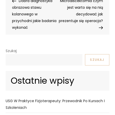
Post
Post
Dobra diagnostyka
Microdiscektomia czym
wpisu
obrazowa stawu
jest warto się na nią
kolanowego w
decydować jak
przychodni jakie badania
prezentuje się operacja?
wykonać
Szukaj
SZUKAJ
Ostatnie wpisy
USG W Praktyce Fizjoterapeuty: Przewodnik Po Kursach I
Szkoleniach