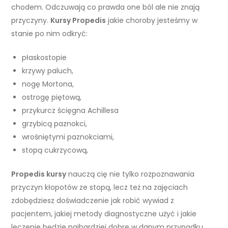
chodem. Odczuwają co prawda one ból ale nie znają
przyczyny.
Kursy Propedis
jakie choroby jesteśmy w
stanie po nim odkryć:
płaskostopie
krzywy paluch,
nogę Mortona,
ostrogę piętową,
przykurcz ścięgna Achillesa
grzybicą paznokci,
wrośniętymi paznokciami,
stopą cukrzycową,
Propedis kursy
nauczą cię nie tylko rozpoznawania
przyczyn kłopotów ze stopą, lecz też na zajęciach
zdobędziesz doświadczenie jak robić wywiad z
pacjentem, jakiej metody diagnostyczne użyć i jakie
leczenie będzie najbardziej dobre w danym przypadku.