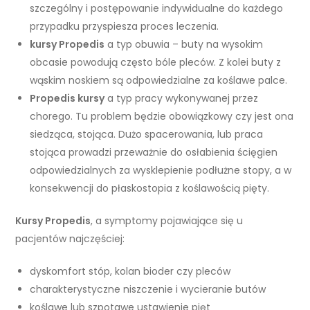
szczególny i postępowanie indywidualne do każdego
przypadku przyspiesza proces leczenia.
kursy Propedis
a typ obuwia – buty na wysokim
obcasie powodują często bóle pleców. Z kolei buty z
wąskim noskiem są odpowiedzialne za koślawe palce.
Propedis kursy
a typ pracy wykonywanej przez
chorego. Tu problem będzie obowiązkowy czy jest ona
siedząca, stojąca. Dużo spacerowania, lub praca
stojąca prowadzi przeważnie do osłabienia ścięgien
odpowiedzialnych za wysklepienie podłużne stopy, a w
konsekwencji do płaskostopia z koślawością pięty.
Kursy Propedis
, a symptomy pojawiające się u
pacjentów najczęściej:
dyskomfort stóp, kolan bioder czy pleców
charakterystyczne niszczenie i wycieranie butów
koślawe lub szpotawe ustawienie pięt