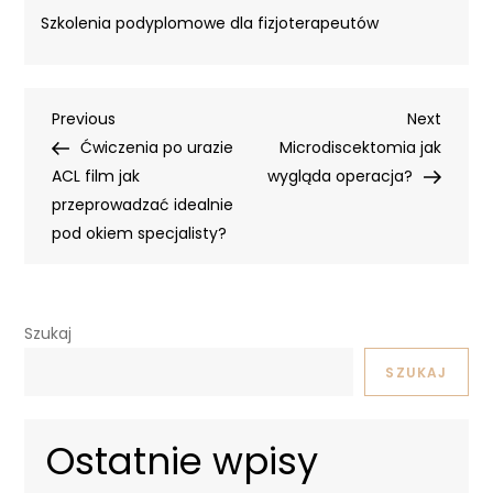
Szkolenia podyplomowe dla fizjoterapeutów
Nawigacja
Previous
Next
Previous
Next
Post
Post
Ćwiczenia po urazie
Microdiscektomia jak
wpisu
ACL film jak
wygląda operacja?
przeprowadzać idealnie
pod okiem specjalisty?
Szukaj
SZUKAJ
Ostatnie wpisy