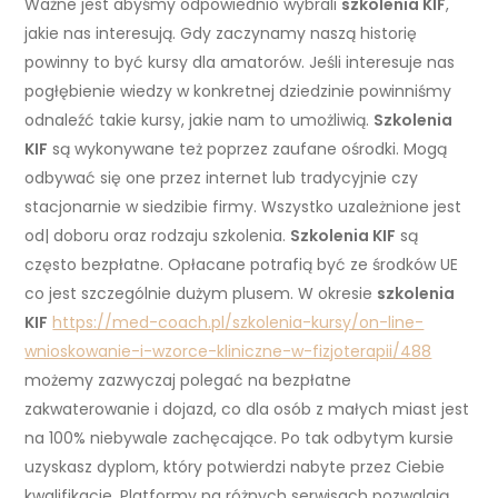
Ważne jest abyśmy odpowiednio wybrali
szkolenia KIF
,
jakie nas interesują. Gdy zaczynamy naszą historię
powinny to być kursy dla amatorów. Jeśli interesuje nas
pogłębienie wiedzy w konkretnej dziedzinie powinniśmy
odnaleźć takie kursy, jakie nam to umożliwią.
Szkolenia
KIF
są wykonywane też poprzez zaufane ośrodki. Mogą
odbywać się one przez internet lub tradycyjnie czy
stacjonarnie w siedzibie firmy. Wszystko uzależnione jest
od| doboru oraz rodzaju szkolenia.
Szkolenia KIF
są
często bezpłatne. Opłacane potrafią być ze środków UE
co jest szczególnie dużym plusem. W okresie
szkolenia
KIF
https://med-coach.pl/szkolenia-kursy/on-line-
wnioskowanie-i-wzorce-kliniczne-w-fizjoterapii/488
możemy zazwyczaj polegać na bezpłatne
zakwaterowanie i dojazd, co dla osób z małych miast jest
na 100% niebywale zachęcające. Po tak odbytym kursie
uzyskasz dyplom, który potwierdzi nabyte przez Ciebie
kwalifikacje. Platformy na różnych serwisach pozwalają